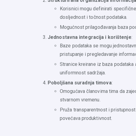
Strukturirana organizacija informacij
Korisnici mogu definirati specifičn
dosljednost i točnost podataka.
Mogućnost prilagođavanja baza poda
Jednostavna integracija i korištenje
:
Baze podataka se mogu jednostavno 
pristupanje i pregledavanje informac
Stranice kreirane iz baza podataka 
uniformnost sadržaja.
Poboljšana suradnja timova
:
Omogućava članovima tima da zajedn
stvarnom vremenu.
Pruža transparentnost i pristupnost
povećava produktivnost.