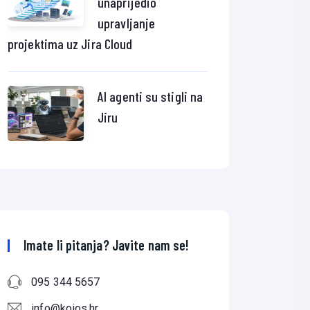
unaprijedio
upravljanje
projektima uz Jira Cloud
AI agenti su stigli na
Jiru
Imate li pitanja? Javite nam se!
095 344 5657
info@koios.hr