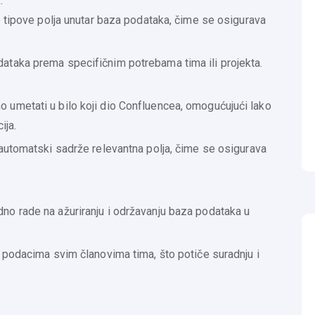
a
:
e tipove polja unutar baza podataka, čime se osigurava
taka prema specifičnim potrebama tima ili projekta.
umetati u bilo koji dio Confluencea, omogućujući lako
ija.
automatski sadrže relevantna polja, čime se osigurava
o rade na ažuriranju i održavanju baza podataka u
 podacima svim članovima tima, što potiče suradnju i