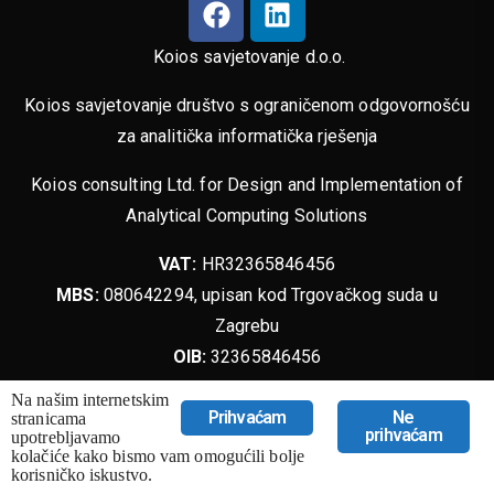
Koios savjetovanje d.o.o.
Koios savjetovanje društvo s ograničenom odgovornošću
za analitička informatička rješenja
Koios consulting Ltd. for Design and Implementation of
Analytical Computing Solutions
VAT:
HR32365846456
MBS:
080642294, upisan kod Trgovačkog suda u
Zagrebu
OIB:
32365846456
Temeljni kapital:
200.000,00 kn, uplaćen u cijelosti
Na našim internetskim
Prihvaćam
Ne
stranicama
prihvaćam
Pravne napomene
upotrebljavamo
kolačiće kako bismo vam omogućili bolje
korisničko iskustvo.