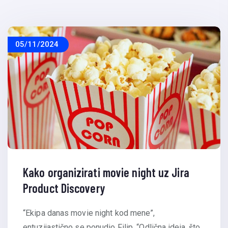
05/11/2024
Kako organizirati movie night uz Jira
Product Discovery
“Ekipa danas movie night kod mene”,
entuzijastično se ponudio Filip. “Odlična ideja, što